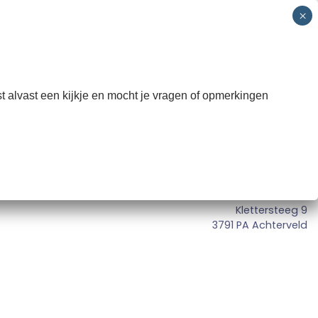
 SNO
Groepen
Informatie
Contact
INSCHRIJVEN
t alvast een kijkje en mocht je vragen of opmerkingen
Bezoekersadres:
Klettersteeg 9
3791 PA Achterveld