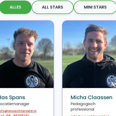
ALLES
ALL STARS
MINI STARS
Bas Spans
Micha Claassen
Locatiemanager
Pedagogisch
professional
info@snoachterveld.nl