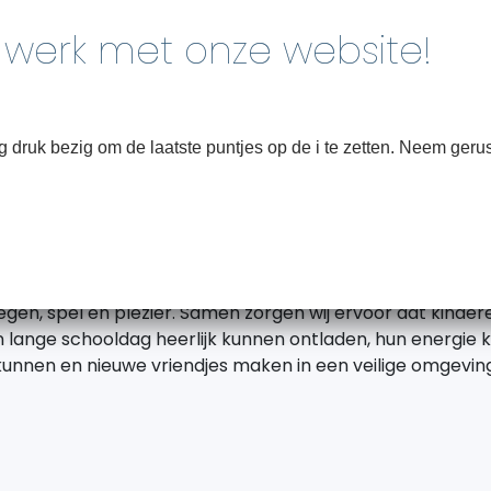
Home
Over
druk bezig om de laatste puntjes op de i te zetten. Neem gerus
De gezichten van SNO Leusde
 zijn de gezichten van SNO! Ons team bestaat uit enthousi
n sportieve pedagogisch professionals met een passie vo
gen, spel en plezier. Samen zorgen wij ervoor dat kinder
 lange schooldag heerlijk kunnen ontladen, hun energie k
kunnen en nieuwe vriendjes maken in een veilige omgeving