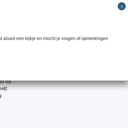
 SNO
Groepen
Informatie
Contact
INSCHRIJVEN
t alvast een kijkje en mocht je vragen of opmerkingen
n
aste
or
en na
wijt
.