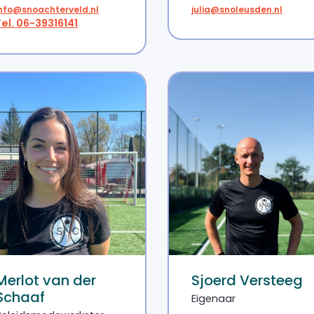
info@snoachterveld.nl
julia@snoleusden.nl
Tel. 06-39316141
Merlot van der
Sjoerd Versteeg
Schaaf
Eigenaar