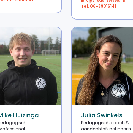
Tel. 06-39316141
info@snoachterveld.nl
Tel. 06-39316141
Mike Huizinga
Julia Swinkels
Pedagogisch
Pedagogisch coach &
professional
aandachtsfunctionaris