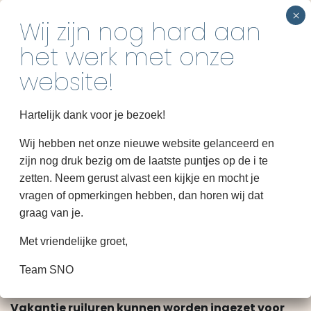
INSCHRIJVEN
Tarievenoverzicht 2026
Home
Hartelijk dank voor je bezoek!
Over SNO
Aanvullende informatie
Wij hebben net onze nieuwe website gelanceerd en
zijn nog druk bezig om de laatste puntjes op de i te
Groepen
Vanaf 2026 werkt SNO met ruiluren. Bij tijdig
zetten. Neem gerust alvast een kijkje en mocht je
afmelden kun je de niet gebruikte uren inzetten op
Informatie
vragen of opmerkingen hebben, dan horen wij dat
een andere dag.
graag van je.
Contact
Wij brengen geen administratie- en/of
Met vriendelijke groet,
inschrijfkosten in rekening.
Ook aan een plekje op de wachtlijst zijn geen kosten
Team SNO
verbonden.
Vakantie ruiluren kunnen worden ingezet voor