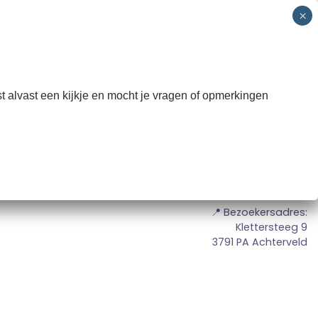
 SNO
Groepen
Informatie
Contact
INSCHRIJVEN
t alvast een kijkje en mocht je vragen of opmerkingen
📍 Bezoekersadres:
Klettersteeg 9
3791 PA Achterveld